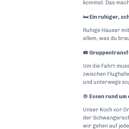
kommst. Das macht
🛏️ Ein ruhiger, s
Ruhige Häuser mit
allem, was du brau
🚐 Gruppentransf
Um die Fahrt muss
zwischen Flughafe
und unterwegs so
🍲 Essen rund um 
Unser Koch vor O
der Schwangerscha
wir gehen auf jed