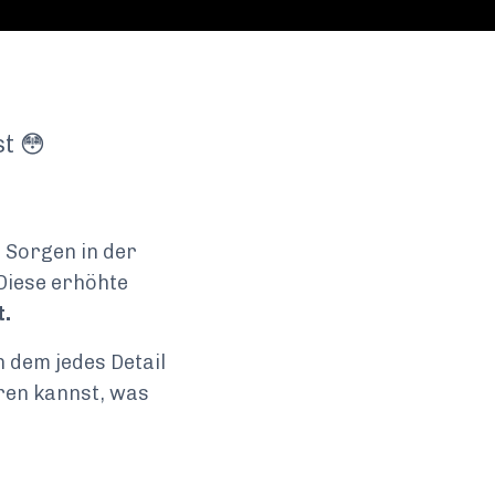
t 😳
 Sorgen in der
 Diese erhöhte
t.
n dem jedes Detail
eren kannst, was