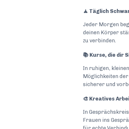
🧘 Täglich Schw
Jeder Morgen beg
deinen Körper stä
zu verbinden.
📚 Kurse, die dir 
In ruhigen, klein
Möglichkeiten der
sicherer und vorbe
🎨 Kreatives Arb
In Gesprächskrei
Frauen ins Gespr
für echte Verbindu