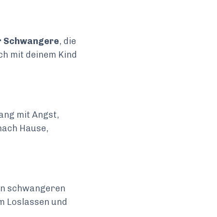
r Schwangere
, die
ch mit deinem Kind
ang mit Angst,
nach Hause,
en schwangeren
m Loslassen und
.